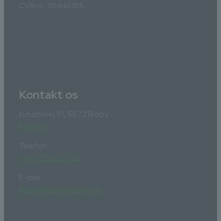
CVR nr.: 38446185
Kontakt os
Industrivej 51, 5672 Broby
Find vej
Telefon:
(+45) 25 522 522
E-mail:
tilbud@laegdsgaard.nu