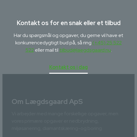
Kontakt os for en snak eller et tilbud
Har du spørgsmål og opgaver, du gerne vil have et
konkurrencedygtigt bud på, så ring
(+45) 25 522
522
eller mail til
tilbud@laegdsgaard.nu
.
Kontakt os i dag
Om Lægdsgaard ApS
Vi arbejder med mange forskellige opgaver, men
vores primære opgaver er nedbrydning,
miljøsanering, diamantskæring-og boring.