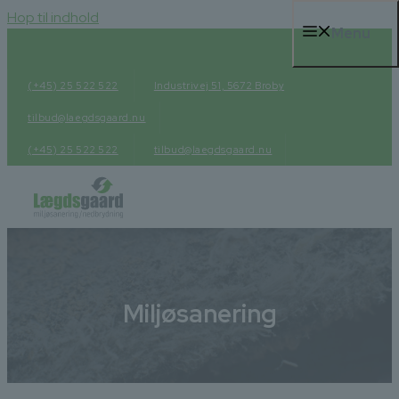
Hop til indhold
Menu
(+45) 25 522 522
Industrivej 51, 5672 Broby
tilbud@laegdsgaard.nu
(+45) 25 522 522
tilbud@laegdsgaard.nu
Miljøsanering